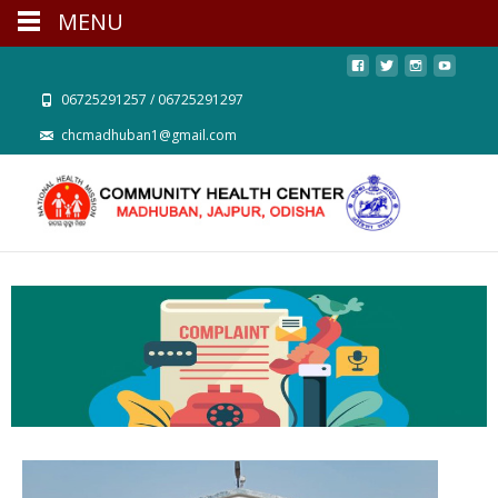
MENU
06725291257 / 06725291297
chcmadhuban1@gmail.com